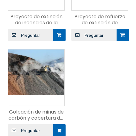
Proyecto de extinción
Proyecto de refuerzo
de incendios de la
de extinción de
gangue de carbón
incendios para la
costura de carbón
Preguntar
Preguntar
Golpación de minas de
carbón y cobertura del
suelo para extinción de
incendios
Preguntar