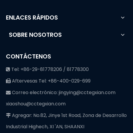
ENLACES RÁPIDOS
SOBRE NOSOTROS
CONTÁCTENOS
Tel: +86-29-81778206 / 81778300

Aftervesas Tel: +86-400-029-699

Correo electrónico:
jingying@cctegxian.com

xiaoshou@cctegxian.com
Agregar: No.82, Jinye 1st Road, Zona de Desarrollo

Industrial Highech, XI 'AN, SHAANXI