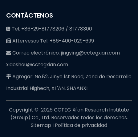
CONTÁCTENOS
Tel: +86-29-81778206 / 81778300

Aftervesas Tel: +86-400-029-699

Correo electrónico:
jingying@cctegxian.com

xiaoshou@cctegxian.com
Agregar: No.82, Jinye 1st Road, Zona de Desarrollo

Industrial Highech, XI 'AN, SHAANXI
Copyright © ️
2026
CCTEG Xi'an Research Institute
(Group) Co., Ltd. Reservados todos los derechos.
Sitemap
I
Política de privacidad