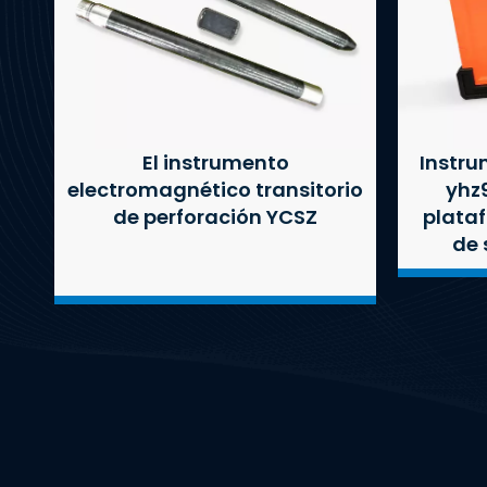
El instrumento
Instru
electromagnético transitorio
yhz
de perforación YCSZ
plata
de 