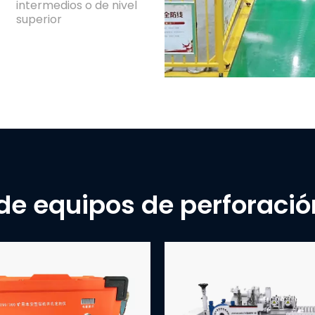
intermedios o de nivel
superior
de equipos de perforación