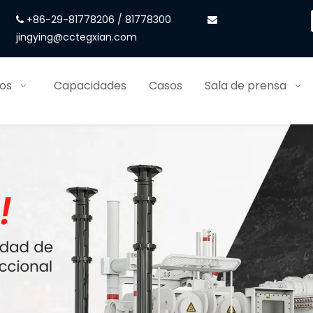
+86-29-81778206 / 81778300


jingying@cctegxian.com
ios
Capacidades
Casos
Sala de prensa