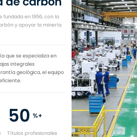
a de carbón
e fundada en 1956, con la
carbón y apoyar la minería
a que se especializa en
jas integrales
rantía geológica, el equipo
eficiente.
50
%+
a
Títulos profesionales