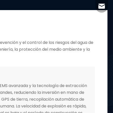
+86-29
jingyi
xiaosh
evención y el control de los riesgos del agua de
ngeniería, la protección del medio ambiente y la
MEMS avanzada y la tecnología de extracción
grandes, reduciendo la inversión en mano de
 GPS de tierra, recopilación automática de
humana. La velocidad de explosión es rápida,
ral es baja y el período de construcción es