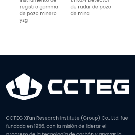
a
Instrumento de
ZTR6.4 Detector
YTZ3 
ti-
registro gamma
de radar de pozo
Sismó
de pozo minero
de mina
 de
yzg
al
CCTEG Xi'an Research Institute (Group) Co., Ltd. fue
fundada en 1956, con la misión de liderar el
progreso de la tecnología de carbón y apoyar la