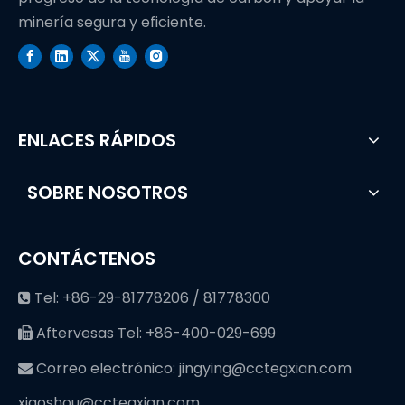
minería segura y eficiente.
ENLACES RÁPIDOS
SOBRE NOSOTROS
CONTÁCTENOS
Tel: +86-29-81778206 / 81778300

Aftervesas Tel: +86-400-029-699

Correo electrónico:
jingying@cctegxian.com

xiaoshou@cctegxian.com