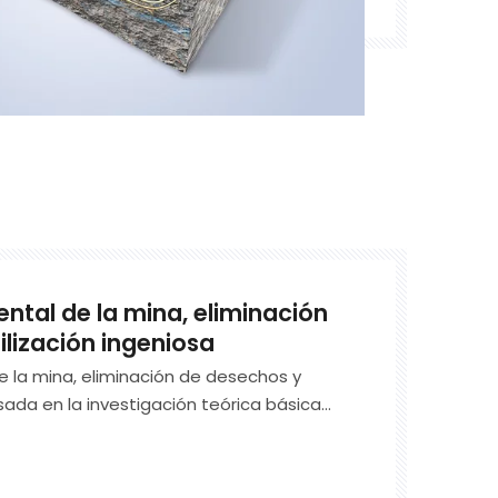
ntal de la mina, eliminación
ilización ingeniosa
e la mina, eliminación de desechos y
asada en la investigación teórica básica
l medio ambiente y la transformación
s relacionadas, se centra en la
, la consultoría técnica, el proyecto de