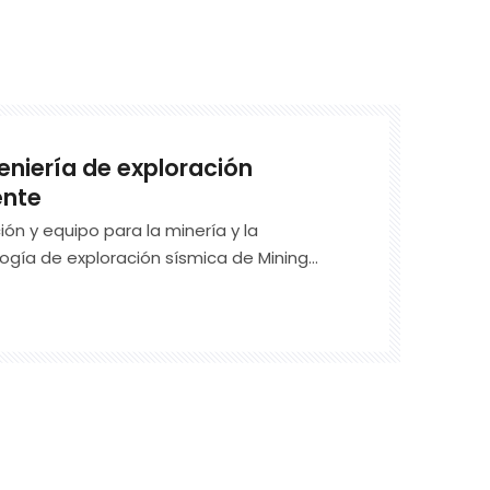
eniería de exploración
ente
ón y equipo para la minería y la
ogía de exploración sísmica de Mining
o resultados notables en la detección
 causan desastres, como fallas,
lgados y pilares de hundimiento en las
ante la etapa minera de carbón.