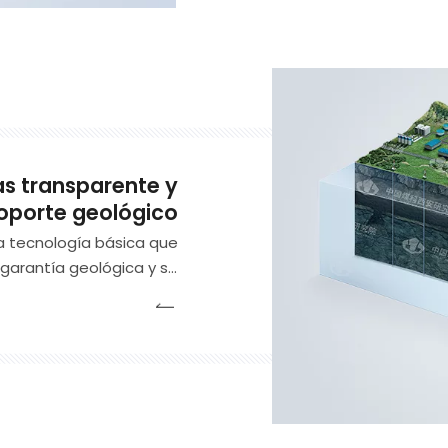
s transparente y
oporte geológico
a tecnología básica que
garantía geológica y se
a tecnología avanzada de
ara obtener información
Computing, con la ayuda
 dinámica tridimensional