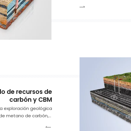
fabricación de equipos
tecnologías de desarrol
Ha llevado a cabo inno
bombas de calor de orig
lo de recursos de
carbón y CBM
la exploración geológica
s de metano de carbón, y
nérgicas de la geología,
sica y otras disciplinas,