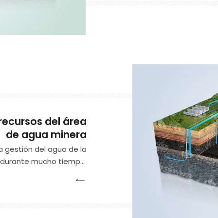
protección ambiental 
 recursos del área
de agua minera
 gestión del agua de la
ón durante mucho tiempo,
e los recursos hídricos
minera desde la fuente a
, la intercepción de las
as y la lechada de agua.