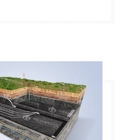
 de perforación, investigaremos
lo y utilización de energía geotérmica.
vaciones tecnológicas en áreas como
en de tierra,