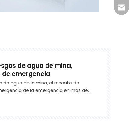
+86-29
jingyi
xiaosh
esgos de agua de mina,
e de emergencia
s de agua de la mina, el rescate de
emergencia de la emergencia en más de
 tecnológica y ventajas de talento, un
núcleo de la exploración de la condición
 la detección de riesgos del agua, la
, el manejo y el Floo