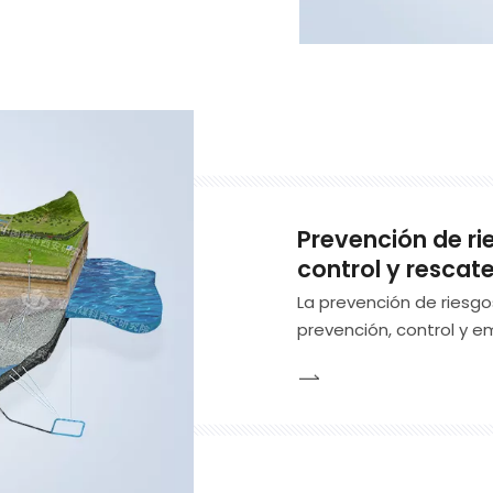
Prevención de ri
control y rescat
La prevención de riesgo
prevención, control y 
60 años de acumulación
sistema técnico con el 
hidrogeológica integral,
predicción, la detección