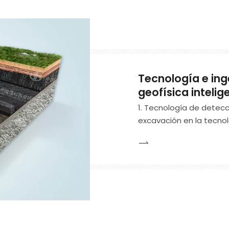
Tecnología e ing
geofísica intelig
1. Tecnología de detecci
excavación en la tecnol
Faceundround ha lograd
de cuerpos ocultos que
cinturones de carbón de
costuras de carbón dur