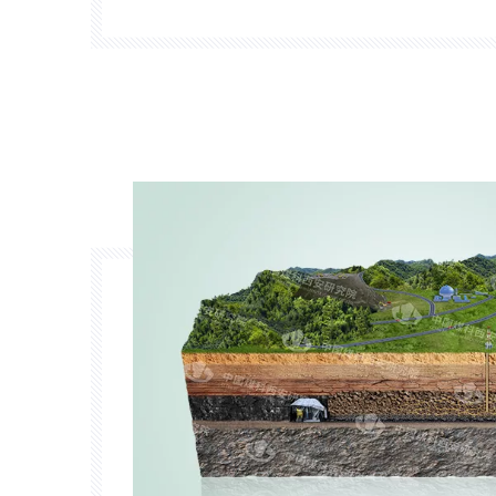
investigamos las condiciones geoló
metano de carbón, el dise