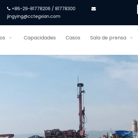
+86-29-81778206 / 81778300


jingying@cctegxian.com
ios
Capacidades
Casos
Sala de prensa