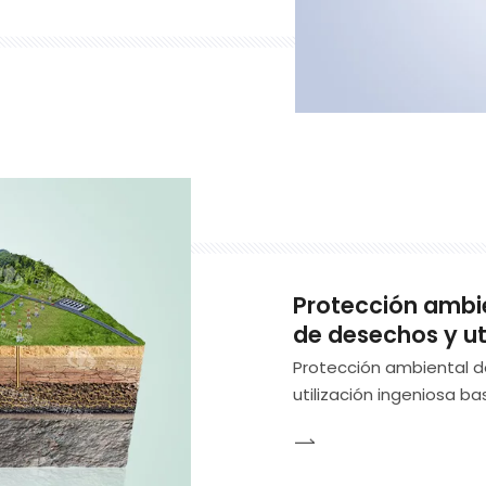
gicas para la minería de
ño, el diseño, el diseño,
Protección ambie
de desechos y ut
Protección ambiental d
utilización ingeniosa b
sobre la protección de
industrial de tecnología
investigación científica