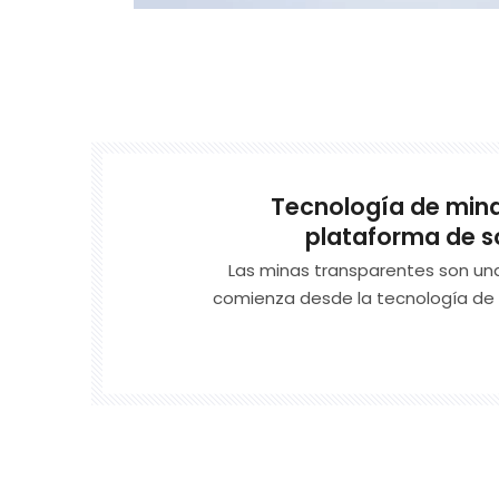
Tecnología de mina
plataforma de s
Las minas transparentes son un
comienza desde la tecnología de 
enfrenta a la minería inteligente. Utiliz
detección y monitoreo de finas p
geológica. Se basa en Big Data y Cloud 
de la