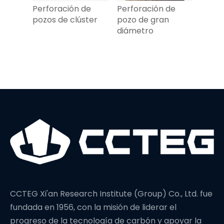
 de
Perforación de
Perforación de
Explo
pozos de clúster
pozo de gran
desar
diámetro
geot
CCTEG Xi'an Research Institute (Group) Co., Ltd. fue
fundada en 1956, con la misión de liderar el
progreso de la tecnología de carbón y apoyar la