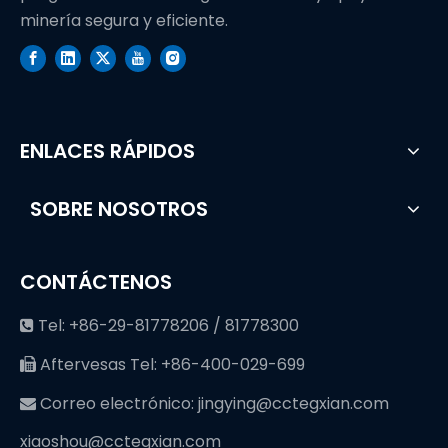
minería segura y eficiente.
ENLACES RÁPIDOS
SOBRE NOSOTROS
CONTÁCTENOS
Tel: +86-29-81778206 / 81778300

Aftervesas Tel: +86-400-029-699

Correo electrónico:
jingying@cctegxian.com

xiaoshou@cctegxian.com