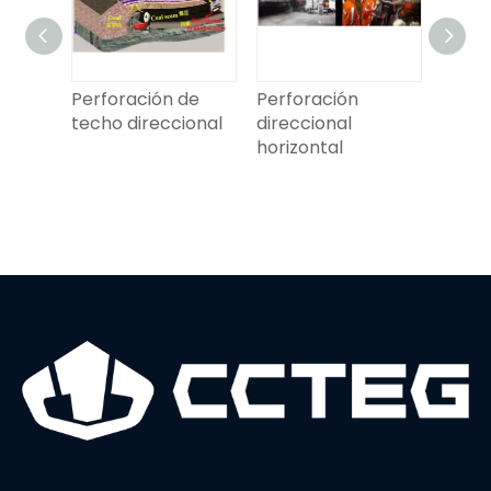
gua
Perforación de
Perforación
Perfo
de
techo direccional
direccional
direc
horizontal
horiz