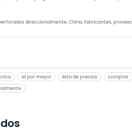
perforados direccionalmente, China, fabricantes, proveedor
brica
al por mayor
lista de precios
comprar
onalmente
ados