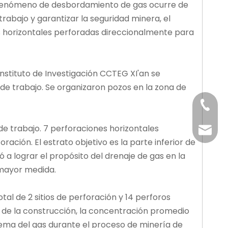
l fenómeno de desbordamiento de gas ocurre de
rabajo y garantizar la seguridad minera, el
s horizontales perforadas direccionalmente para
stituto de Investigación CCTEG XI'an se
 de trabajo. Se organizaron pozos en la zona de
+86-29
de trabajo. 7 perforaciones horizontales
+86-29
jingyi
ción. El estrato objetivo es la parte inferior de
 a lograr el propósito del drenaje de gas en la
xiaosh
 mayor medida.
l de 2 sitios de perforación y 14 perforos
s de la construcción, la concentración promedio
blema del gas durante el proceso de minería de