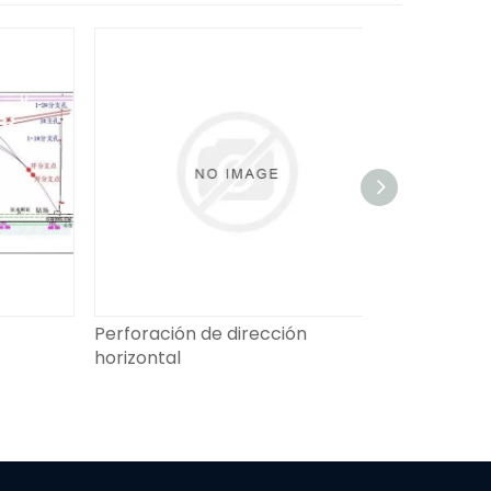
Perforación de dirección
Perforación 
horizontal
de gas