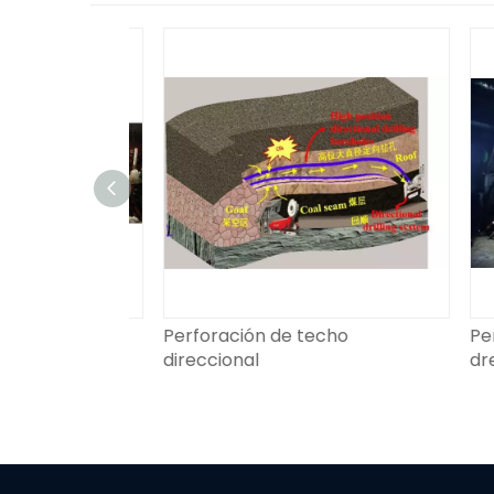
ional
Perforación de techo
Perfo
direccional
drena