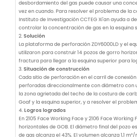
desbordamiento del gas puede causar una concen
vez en cuando. Para resolver el problema de la co
Instituto de Investigación CCTEG Xi'an ayuda a 
controlar la concentración de gas en la esquina s
2.
Solución
La plataforma de perforación ZDY6000LD y el equ
utilizaron para construir 14 pozos de gorro hori
fractura para llegar a la esquina superior para l
3.
Situación de construcción
Cada sitio de perforación en el carril de conexió
perforadas direccionalmente con diámetro con un 
la zona agrietada del techo de la costura de carb
Goaf y la esquina superior, y a resolver el probl
4.
Logros logrados
En 2105 Face Working Face y 2106 Face Working F
horizontales de GOB. El diámetro final del pozo 
de gas alcanza el 43%. El volumen alcanza 1,1 m³