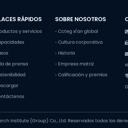
LACES RÁPIDOS
SOBRE NOSOTROS
oductos y servicios
Ccteg xi'an global
apacidades
Cultura corporativa
asos
Historia
la de prensa
Empresa matriz
x
stenibilidad
Calificación y premios
escargar
D
ontáctenos
ch Institute (Group) Co., Ltd. Reservados todos los der