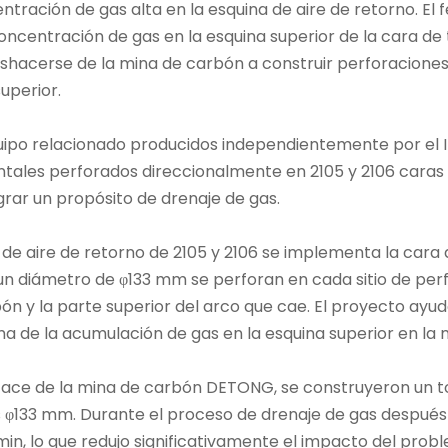
tración de gas alta en la esquina de aire de retorno. E
ncentración de gas en la esquina superior de la cara de t
deshacerse de la mina de carbón a construir perforacione
uperior.
ipo relacionado producidos independientemente por el In
zontales perforados direccionalmente en 2105 y 2106 caras
ograr un propósito de drenaje de gas.
n de aire de retorno de 2105 y 2106 se implementa la cara 
diámetro de φ133 mm se perforan en cada sitio de perfora
ón y la parte superior del arco que cae. El proyecto ayudó
ema de la acumulación de gas en la esquina superior en la
ace de la mina de carbón DETONG, se construyeron un tota
es φ133 mm. Durante el proceso de drenaje de gas despué
/min, lo que redujo significativamente el impacto del pro