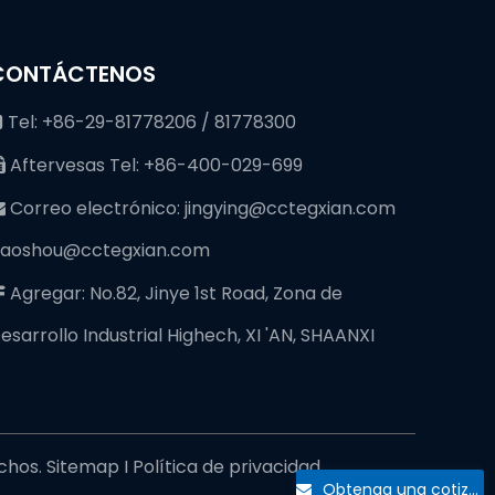
CONTÁCTENOS
Tel: +86-29-81778206 / 81778300

Aftervesas Tel: +86-400-029-699

Correo electrónico:
jingying@cctegxian.com

iaoshou@cctegxian.com
Agregar: No.82, Jinye 1st Road, Zona de

esarrollo Industrial Highech, XI 'AN, SHAANXI
echos.
Sitemap
I
Política de privacidad
Obtenga una cotización gratuita