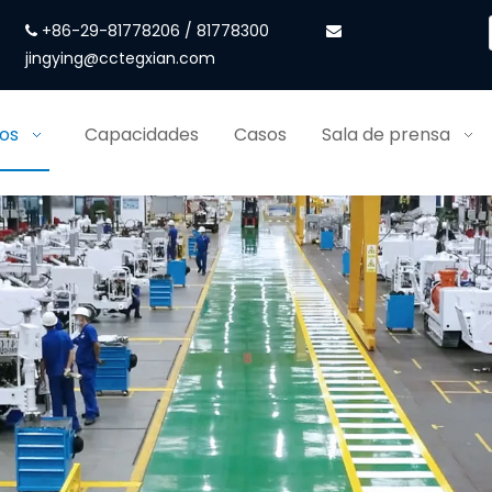
+86-29-81778206 / 81778300


jingying@cctegxian.com
ios
Capacidades
Casos
Sala de prensa