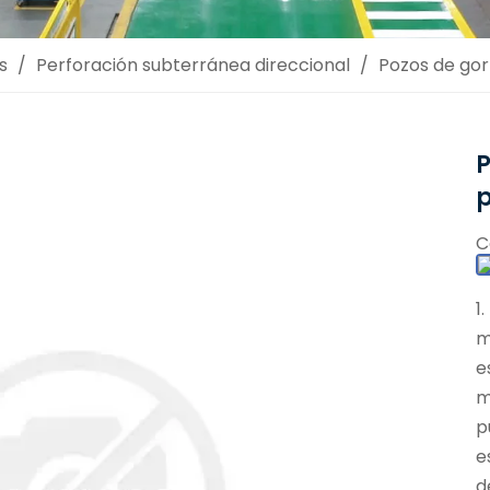
s
/
Perforación subterránea direccional
/
Pozos de gor
P
C
1
m
e
m
p
e
d