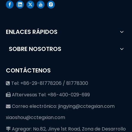
ENLACES RÁPIDOS
SOBRE NOSOTROS
CONTÁCTENOS
Tel: +86-29-81778206 / 81778300

Aftervesas Tel: +86-400-029-699

Correo electrónico:
jingying@cctegxian.com

xiaoshou@cctegxian.com
Agregar: No.82, Jinye 1st Road, Zona de Desarrollo
