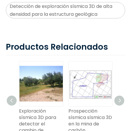
Detección de exploración sísmica 3D de alta
densidad para la estructura geológica
Productos Relacionados
Exploración
Prospección
Explor
la
sísmica 3D para
sísmica sísmica 3D
sísmica
detectar el
en la mina de
densid
cambio de
carbón
detecta