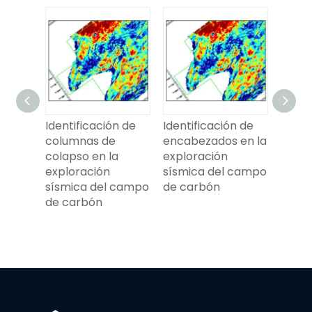
Estructura
Identificación de
Identif
geológica de
columnas de
encabe
exploración
colapso en la
explor
sísmica 3D y
exploración
sísmic
costura de carbón
sísmica del campo
de ca
de carbón