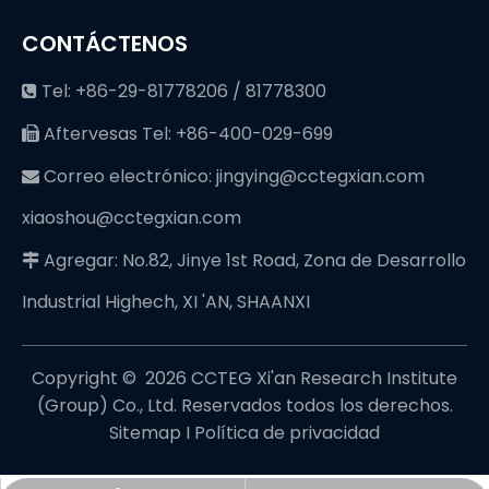
CONTÁCTENOS
Tel: +86-29-81778206 / 81778300

Aftervesas Tel: +86-400-029-699

Correo electrónico:
jingying@cctegxian.com

xiaoshou@cctegxian.com
Agregar: No.82, Jinye 1st Road, Zona de Desarrollo

Industrial Highech, XI 'AN, SHAANXI
Copyright © ️
2026
CCTEG Xi'an Research Institute
(Group) Co., Ltd. Reservados todos los derechos.
Sitemap
I
Política de privacidad