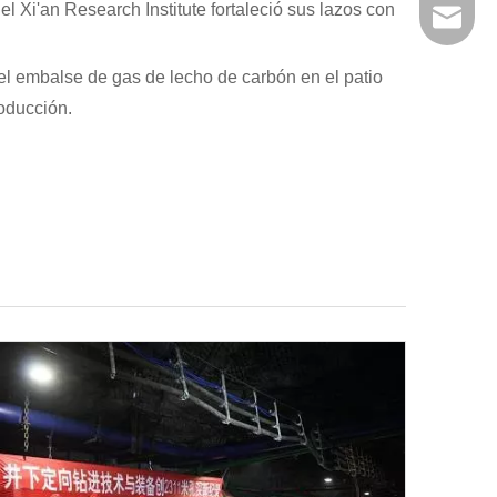
 el Xi'an Research Institute fortaleció sus lazos con
+86-29
jingyi
xiaosh
 del embalse de gas de lecho de carbón en el patio
oducción.