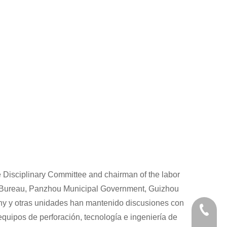
he Disciplinary Committee and chairman of the labor
sion Bureau, Panzhou Municipal Government, Guizhou
y y otras unidades han mantenido discusiones con
+86-29
equipos de perforación, tecnología e ingeniería de