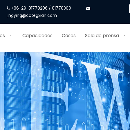
+86-29-81778206 / 81778300


jingying@cctegxian.com
ios
Capacidades
Casos
Sala de prensa