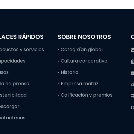
LACES RÁPIDOS
SOBRE NOSOTROS
oductos y servicios
Ccteg xi'an global
apacidades
Cultura corporativa
asos
Historia
la de prensa
Empresa matriz
x
stenibilidad
Calificación y premios
escargar
D
ontáctenos