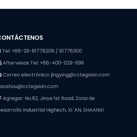
CONTÁCTENOS
Tel: +86-29-81778206 / 81778300

Aftervesas Tel: +86-400-029-699

Correo electrónico:
jingying@cctegxian.com

iaoshou@cctegxian.com
Agregar: No.82, Jinye 1st Road, Zona de

esarrollo Industrial Highech, XI 'AN, SHAANXI