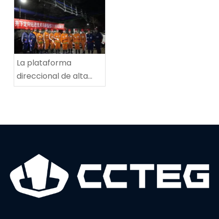
alta velocidad
multifuncional en la
mina de carbón de
Tingnan
La plataforma
direccional de alta
potencia establece
un nuevo récord
mundial en
profundidad de
perforación