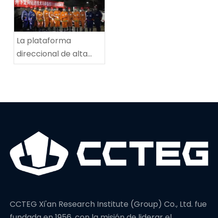
mina de carbón de
Tingnan
La plataforma
direccional de alta
potencia establece
un nuevo récord
mundial en
profundidad de
perforación
CCTEG Xi'an Research Institute (Group) Co., Ltd. fue
fundada en 1956, con la misión de liderar el