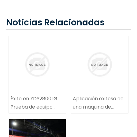
Noticias Relacionadas
Éxito en ZDY2800LG
Aplicación exitosa de
Prueba de equipo
una máquina de
técnico de
reparación de rutas
perforación espiral de
de ruta de carbón
alta velocidad
multifuncional en la