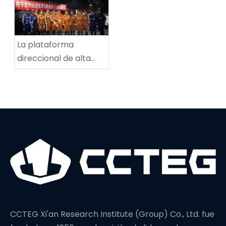
mina de carbón de
Tingnan
La plataforma
direccional de alta
potencia establece
un nuevo récord
mundial en
profundidad de
perforación
CCTEG Xi'an Research Institute (Group) Co., Ltd. fue