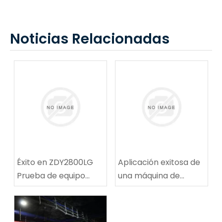
Noticias Relacionadas
Éxito en ZDY2800LG
Aplicación exitosa de
Prueba de equipo
una máquina de
técnico de
reparación de rutas
perforación espiral de
de ruta de carbón
alta velocidad
multifuncional en la