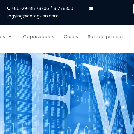
+86-29-81778206 / 81778300


jingying@cctegxian.com
ios
Capacidades
Casos
Sala de prensa