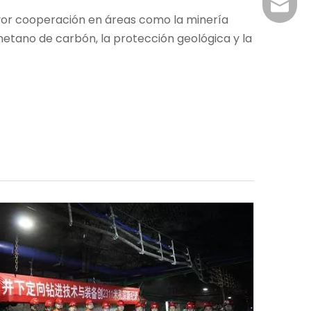
+86-29
jingyi
ayor cooperación en áreas como la minería
e metano de carbón, la protección geológica y la
xiaosh