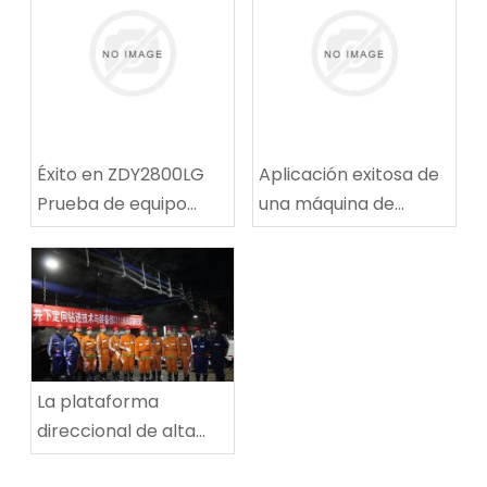
Éxito en ZDY2800LG
Aplicación exitosa de
Prueba de equipo
una máquina de
técnico de
reparación de rutas
perforación espiral de
de ruta de carbón
alta velocidad
multifuncional en la
mina de carbón de
Tingnan
La plataforma
direccional de alta
potencia establece