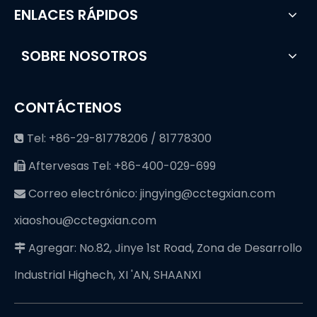
ENLACES RÁPIDOS
SOBRE NOSOTROS
CONTÁCTENOS
Tel: +86-29-81778206 / 81778300

Aftervesas Tel: +86-400-029-699

Correo electrónico:
jingying@cctegxian.com

xiaoshou@cctegxian.com
Agregar: No.82, Jinye 1st Road, Zona de Desarrollo

Industrial Highech, XI 'AN, SHAANXI