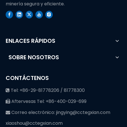
minería segura y eficiente.
ENLACES RÁPIDOS
SOBRE NOSOTROS
CONTÁCTENOS
Tel: +86-29-81778206 / 81778300

Aftervesas Tel: +86-400-029-699

Correo electrónico:
jingying@cctegxian.com

xiaoshou@cctegxian.com