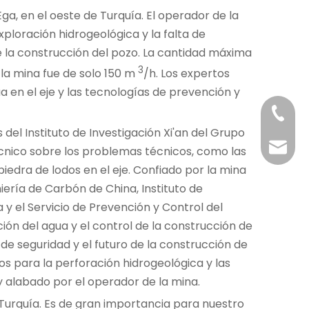
, en el oeste de Turquía. El operador de la
ploración hidrogeológica y la falta de
 la construcción del pozo. La cantidad máxima
3
 la mina fue de solo 150 m
/h. Los expertos
a en el eje y las tecnologías de prevención y
+86-29
 del Instituto de Investigación Xi'an del Grupo
+86-29
jingyi
cnico sobre los problemas técnicos, como las
piedra de lodos en el eje. Confiado por la mina
xiaosh
ería de Carbón de China, Instituto de
 y el Servicio de Prevención y Control del
ión del agua y el control de la construcción de
 de seguridad y el futuro de la construcción de
cos para la perforación hidrogeológica y las
 alabado por el operador de la mina.
 Turquía. Es de gran importancia para nuestro