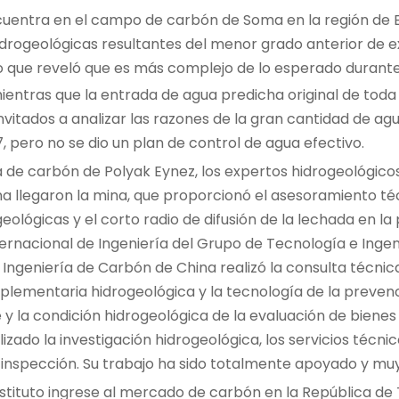
uentra en el campo de carbón de Soma en la región de Ega
drogeológicas resultantes del menor grado anterior de ex
lo que reveló que
es
más complejo de lo esperado durante
mientras que la entrada de agua predicha original de toda
nvitados a analizar las razones de la gran cantidad de agu
 pero no se dio un plan de control de agua efectivo.
ina de carbón de Polyak Eynez, los expertos hidrogeológicos
a llegaron la mina, que proporcionó el asesoramiento té
lógicas y el corto radio de difusión de la lechada en la 
rnacional de Ingeniería del Grupo de Tecnología e Ingeni
 Ingeniería de Carbón de China realizó la consulta técnica
mplementaria hidrogeológica y la tecnología de la prevenc
je y la condición hidrogeológica de la evaluación de bienes
izado la investigación hidrogeológica, los servicios técni
nspección. Su trabajo ha sido totalmente apoyado y muy
stituto ingrese al mercado de carbón en la República de