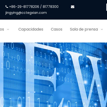
+86-29-81778206 / 81778300


jingying@cctegxian.com
ios
Capacidades
Casos
Sala de prensa