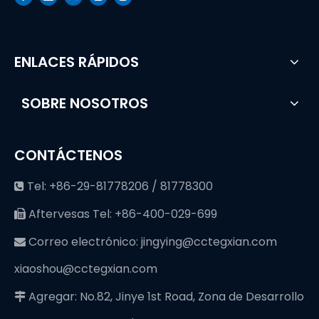
ENLACES RÁPIDOS
SOBRE NOSOTROS
CONTÁCTENOS
Tel: +86-29-81778206 / 81778300

Aftervesas Tel: +86-400-029-699

Correo electrónico:
jingying@cctegxian.com

xiaoshou@cctegxian.com
Agregar: No.82, Jinye 1st Road, Zona de Desarrollo
