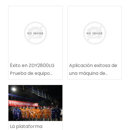
Éxito en ZDY2800LG
Aplicación exitosa de
Prueba de equipo
una máquina de
técnico de
reparación de rutas
perforación espiral de
de ruta de carbón
alta velocidad
multifuncional en la
mina de carbón de
Tingnan
La plataforma