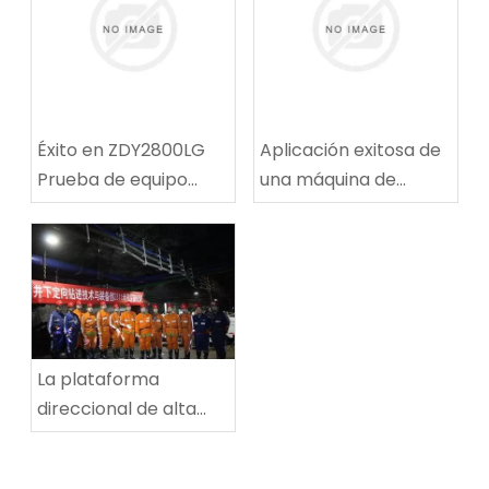
Éxito en ZDY2800LG
Aplicación exitosa de
Prueba de equipo
una máquina de
técnico de
reparación de rutas
perforación espiral de
de ruta de carbón
alta velocidad
multifuncional en la
mina de carbón de
Tingnan
La plataforma
direccional de alta
potencia establece
un nuevo récord