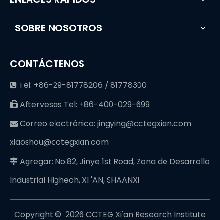
SOBRE NOSOTROS
CONTÁCTENOS
Tel: +86-29-81778206 / 81778300

Aftervesas Tel: +86-400-029-699

Correo electrónico:
jingying@cctegxian.com

xiaoshou@cctegxian.com
Agregar: No.82, Jinye 1st Road, Zona de Desarrollo

Industrial Highech, XI 'AN, SHAANXI
Copyright © ️
2026
CCTEG Xi'an Research Institute