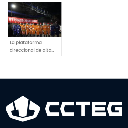
perforación espiral de
de ruta de carbón
alta velocidad
multifuncional en la
mina de carbón de
Tingnan
La plataforma
direccional de alta
potencia establece
un nuevo récord
mundial en
profundidad de
perforación