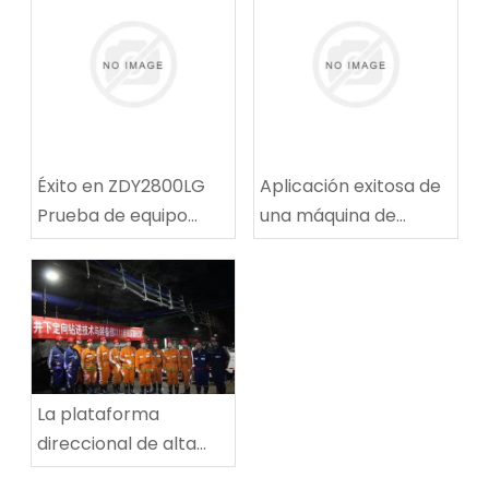
Éxito en ZDY2800LG
Aplicación exitosa de
Prueba de equipo
una máquina de
técnico de
reparación de rutas
perforación espiral de
de ruta de carbón
alta velocidad
multifuncional en la
mina de carbón de
Tingnan
La plataforma
direccional de alta
potencia establece