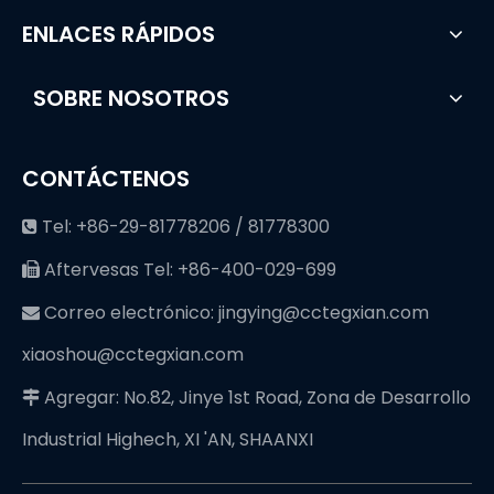
ENLACES RÁPIDOS
SOBRE NOSOTROS
CONTÁCTENOS
Tel: +86-29-81778206 / 81778300

Aftervesas Tel: +86-400-029-699

Correo electrónico:
jingying@cctegxian.com

xiaoshou@cctegxian.com
Agregar: No.82, Jinye 1st Road, Zona de Desarrollo

Industrial Highech, XI 'AN, SHAANXI