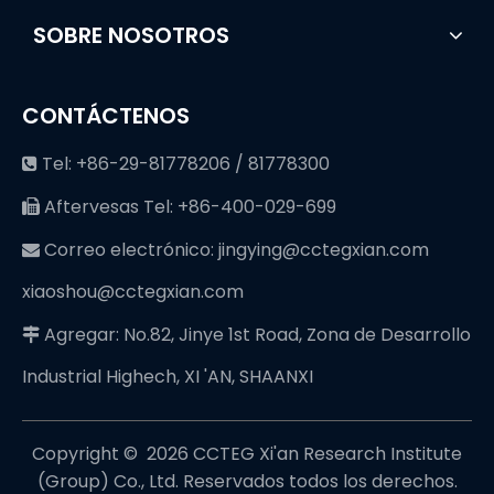
SOBRE NOSOTROS
CONTÁCTENOS
Tel: +86-29-81778206 / 81778300

Aftervesas Tel: +86-400-029-699

Correo electrónico:
jingying@cctegxian.com

xiaoshou@cctegxian.com
Agregar: No.82, Jinye 1st Road, Zona de Desarrollo

Industrial Highech, XI 'AN, SHAANXI
Copyright © ️
2026
CCTEG Xi'an Research Institute
(Group) Co., Ltd. Reservados todos los derechos.