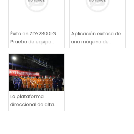
Éxito en ZDY2800LG
Aplicación exitosa de
Prueba de equipo
una máquina de
técnico de
reparación de rutas
perforación espiral de
de ruta de carbón
alta velocidad
multifuncional en la
mina de carbón de
Tingnan
La plataforma
direccional de alta
potencia establece
un nuevo récord
mundial en