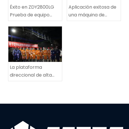
Éxito en ZDY2800LG
Aplicación exitosa de
Prueba de equipo
una máquina de
técnico de
reparación de rutas
perforación espiral de
de ruta de carbón
alta velocidad
multifuncional en la
mina de carbón de
Tingnan
La plataforma
direccional de alta
potencia establece
un nuevo récord
mundial en
profundidad de
perforación