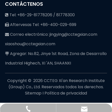
CONTÁCTENOS
Tel: +86-29-81778206 / 81778300

Aftervesas Tel: +86-400-029-699

Correo electrónico:
jingying@cctegxian.com

xiaoshou@cctegxian.com
Agregar: No.82, Jinye 1st Road, Zona de Desarrollo

Industrial Highech, XI 'AN, SHAANXI
Copyright © ️
2026
CCTEG Xi'an Research Institute
(Group) Co., Ltd. Reservados todos los derechos.
Sitemap
I
Política de privacidad
jingying@cctegxian.com
+86-29-81778206