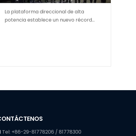
La plataforma direccional de alta
potencia establece un nuevo récord
mundial en profundidad de perforación
CONTÁCTENOS
Tel: +86-29-81778206 / 81778300
