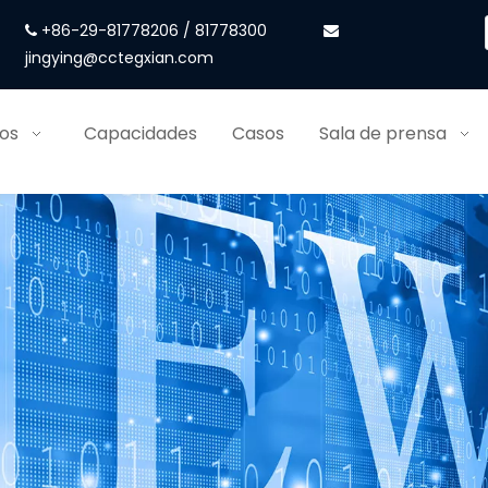
+86-29-81778206 / 81778300


jingying@cctegxian.com
ios
Capacidades
Casos
Sala de prensa