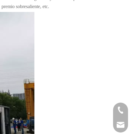
premio sobresaliente, etc.
+86-29
+86-29
jingyi