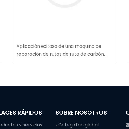
Aplicación exitosa de una máquina de
reparación de rutas de ruta de carbón
multifuncional en la mina de carbón de
Tingnan
LACES RÁPIDOS
SOBRE NOSOTROS
oductos y servicios
Ccteg xi'an global