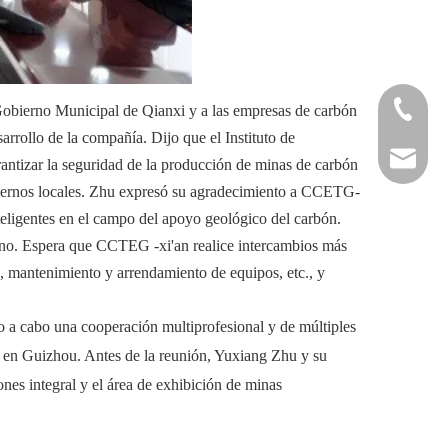
+86-29
 Gobierno Municipal de Qianxi y a las empresas de carbón
sarrollo de la compañía.
Dijo que el Instituto de
+86-29
jingyi
antizar la seguridad de la producción de minas de carbón
gobiernos locales. Zhu expresó su agradecimiento a CCETG-
xiaosh
inteligentes en el campo del apoyo geológico del carbón.
ierno. Espera que CCTEG -xi'an realice intercambios más
s, mantenimiento y arrendamiento de equipos, etc., y
o a cabo una cooperación multiprofesional y de múltiples
os en Guizhou. Antes de la reunión, Yuxiang Zhu y su
es integral y el área de exhibición de minas