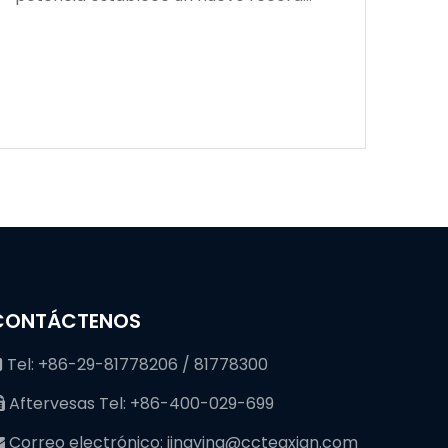
mundial en profundidad de perforación
CONTÁCTENOS
Tel: +86-29-81778206 / 81778300

Aftervesas Tel: +86-400-029-699

Correo electrónico:
jingying@cctegxian.com
