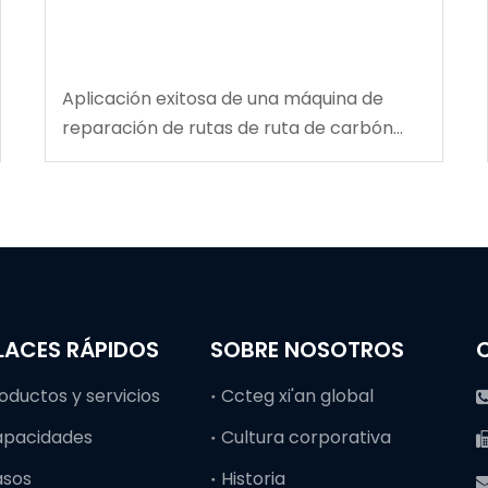
Aplicación exitosa de una máquina de
reparación de rutas de ruta de carbón
multifuncional en la mina de carbón de
Tingnan
LACES RÁPIDOS
SOBRE NOSOTROS
oductos y servicios
Ccteg xi'an global
apacidades
Cultura corporativa
asos
Historia