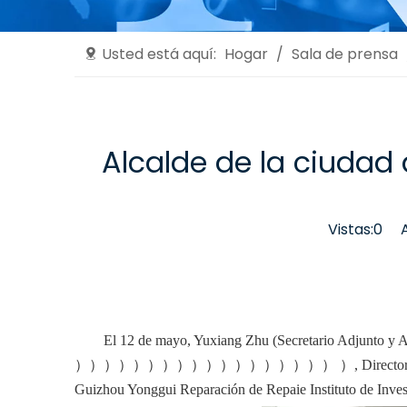
Usted está aquí:
Hogar
/
Sala de prensa
Alcalde de la ciudad 
Vistas:
0
Aut
El 12 de mayo, Yuxiang Zhu (Secretario Adjunto y A
）））））））））））））））））） ）, Director de la Oficina de
Guizhou Yonggui Reparación de Repaie Instituto de Invest