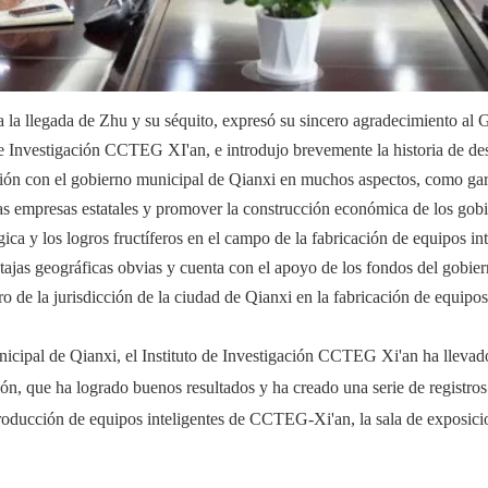
a la llegada de Zhu y su séquito, expresó su sincero agradecimiento al
 de Investigación CCTEG XI'an, e introdujo brevemente la historia de de
ción con el gobierno municipal de Qianxi en muchos aspectos, como gar
e las empresas estatales y promover la construcción económica de los 
ógica y los logros fructíferos en el campo de la fabricación de equipos 
entajas geográficas obvias y cuenta con el apoyo de los fondos del gob
 de la jurisdicción de la ciudad de Qianxi en la fabricación de equipo
nicipal de Qianxi, el Instituto de Investigación CCTEG Xi'an ha llevad
ón, que ha logrado buenos resultados y ha creado una serie de registr
oducción de equipos inteligentes de CCTEG-Xi'an, la sala de exposicion