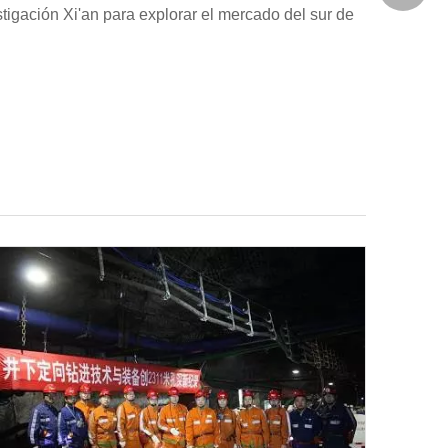
estigación Xi'an para explorar el mercado del sur de
xiaosh