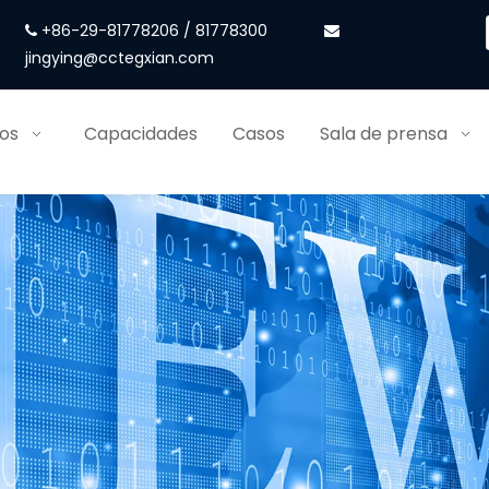
+86-29-81778206 / 81778300


jingying@cctegxian.com
ios
Capacidades
Casos
Sala de prensa