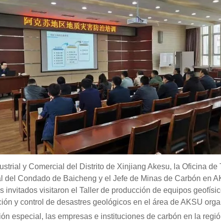
dustrial y Comercial del Distrito de Xinjiang Akesu, la Oficina de
l del Condado de Baicheng y el Jefe de Minas de Carbón en AKS
s invitados visitaron el Taller de producción de equipos geofísic
ción y control de desastres geológicos en el área de AKSU organi
citación especial, las empresas e instituciones de carbón en la 