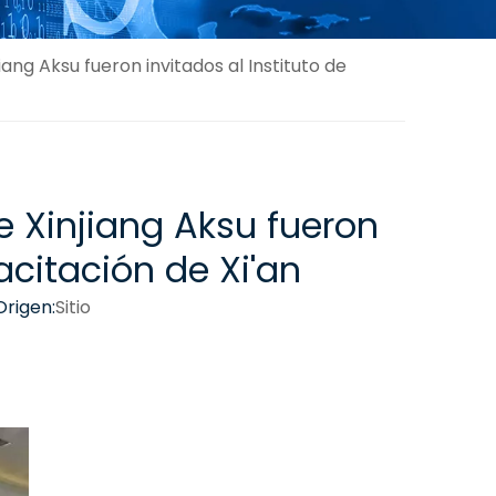
iang Aksu fueron invitados al Instituto de
e Xinjiang Aksu fueron
acitación de Xi'an
rigen:
Sitio