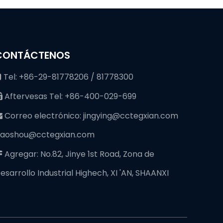
CONTÁCTENOS
Tel: +86-29-81778206 / 81778300

Aftervesas Tel: +86-400-029-699

Correo electrónico:
jingying@cctegxian.com

iaoshou@cctegxian.com
Agregar: No.82, Jinye 1st Road, Zona de

esarrollo Industrial Highech, XI 'AN, SHAANXI