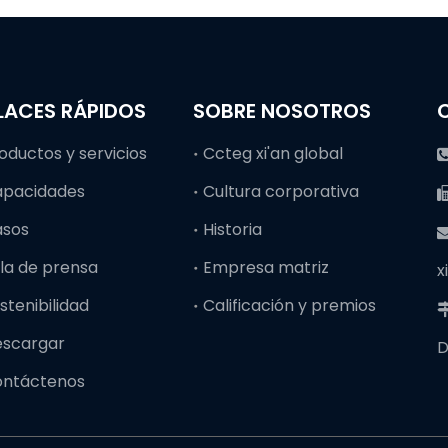
LACES RÁPIDOS
SOBRE NOSOTROS
oductos y servicios
Ccteg xi'an global
apacidades
Cultura corporativa
asos
Historia
la de prensa
Empresa matriz
x
stenibilidad
Calificación y premios
escargar
D
ontáctenos