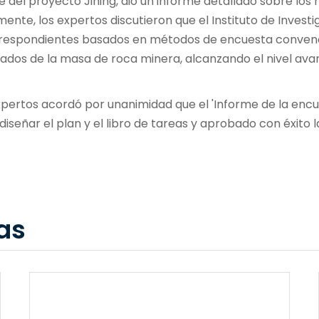
efe del proyecto Jining, dio un informe detallado sobre los
nte, los expertos discutieron que el Instituto de Investig
respondientes basados ​​en métodos de encuesta convenci
nados de la masa de roca minera, alcanzando el nivel ava
pertos acordó por unanimidad que el 'Informe de la encue
señar el plan y el libro de tareas y aprobado con éxito la
as