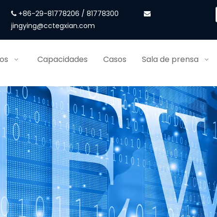
+86-29-81778206 / 81778300


jingying@cctegxian.com
ios
Capacidades
Casos
Sala de prensa