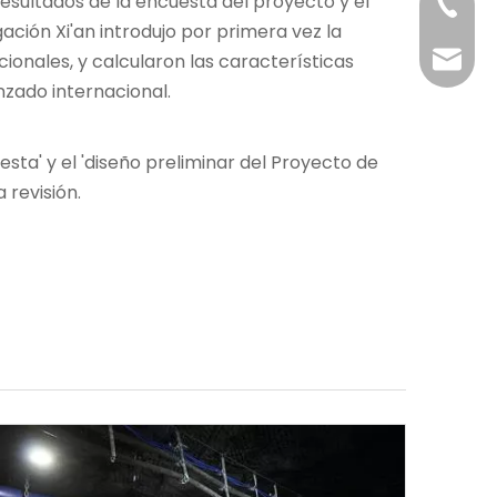
 resultados de la encuesta del proyecto y el
+86-29
ación Xi'an introdujo por primera vez la
+86-29
jingyi
onales, y calcularon las características
nzado internacional.
xiaosh
sta' y el 'diseño preliminar del Proyecto de
 revisión.