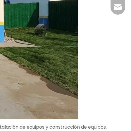
+86-29
jingyi
xiaosh
talación de equipos y construcción de equipos.