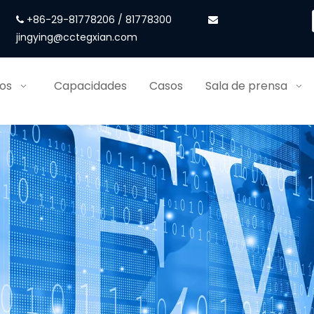
+86-29-81778206 / 81778300


jingying@cctegxian.com
ios
Capacidades
Casos
Sala de prensa