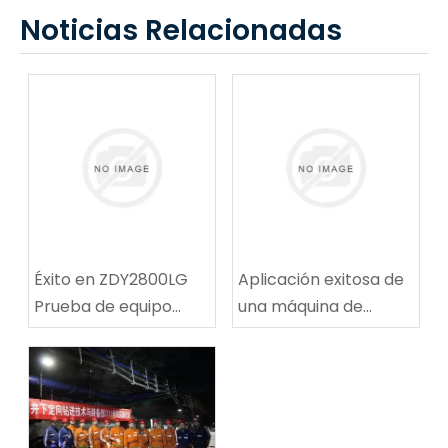
Noticias Relacionadas
Éxito en ZDY2800LG
Aplicación exitosa de
Prueba de equipo
una máquina de
técnico de
reparación de rutas
perforación espiral de
de ruta de carbón
alta velocidad
multifuncional en la
mina de carbón de
Tingnan