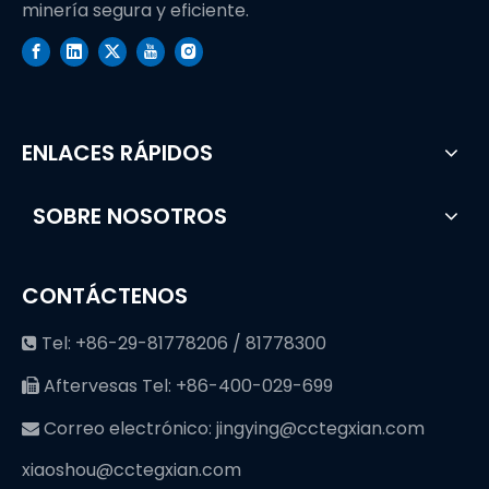
minería segura y eficiente.
ENLACES RÁPIDOS
SOBRE NOSOTROS
CONTÁCTENOS
Tel: +86-29-81778206 / 81778300

Aftervesas Tel: +86-400-029-699

Correo electrónico:
jingying@cctegxian.com

xiaoshou@cctegxian.com