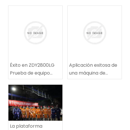
Éxito en ZDY2800LG
Aplicación exitosa de
Prueba de equipo
una máquina de
técnico de
reparación de rutas
perforación espiral de
de ruta de carbón
alta velocidad
multifuncional en la
mina de carbón de
Tingnan
La plataforma