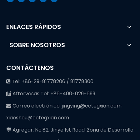
ENLACES RÁPIDOS
SOBRE NOSOTROS
CONTÁCTENOS
Tel: +86-29-81778206 / 81778300

Aftervesas Tel: +86-400-029-699

Correo electrónico:
jingying@cctegxian.com

xiaoshou@cctegxian.com
Agregar: No.82, Jinye 1st Road, Zona de Desarrollo
