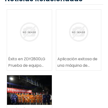
Éxito en ZDY2800LG
Aplicación exitosa de
Prueba de equipo
una máquina de
técnico de
reparación de rutas
perforación espiral de
de ruta de carbón
alta velocidad
multifuncional en la
mina de carbón de
Tingnan