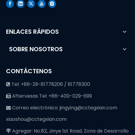
ENLACES RÁPIDOS
SOBRE NOSOTROS
CONTÁCTENOS
Tel: +86-29-81778206 / 81778300

Aftervesas Tel: +86-400-029-699

Correo electrónico:
jingying@cctegxian.com

xiaoshou@cctegxian.com
Agregar: No.82, Jinye 1st Road, Zona de Desarrollo
