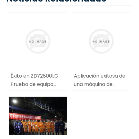
Éxito en ZDY2800LG
Aplicación exitosa de
Prueba de equipo
una máquina de
técnico de
reparación de rutas
perforación espiral de
de ruta de carbón
alta velocidad
multifuncional en la
mina de carbón de
Tingnan