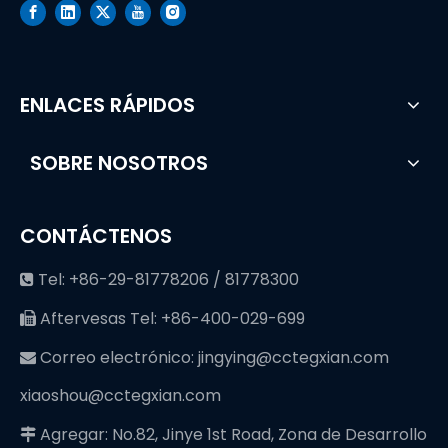
ENLACES RÁPIDOS
SOBRE NOSOTROS
CONTÁCTENOS
Tel: +86-29-81778206 / 81778300

Aftervesas Tel: +86-400-029-699

Correo electrónico:
jingying@cctegxian.com

xiaoshou@cctegxian.com
Agregar: No.82, Jinye 1st Road, Zona de Desarrollo
