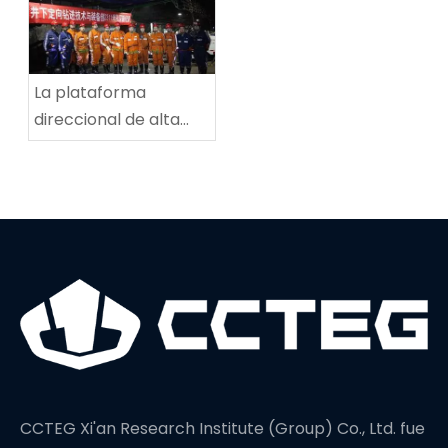
mina de carbón de
Tingnan
La plataforma
direccional de alta
potencia establece
un nuevo récord
mundial en
profundidad de
perforación
CCTEG Xi'an Research Institute (Group) Co., Ltd. fue