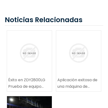
Noticias Relacionadas
Éxito en ZDY2800LG
Aplicación exitosa de
Prueba de equipo
una máquina de
técnico de
reparación de rutas
perforación espiral de
de ruta de carbón
alta velocidad
multifuncional en la