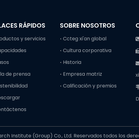
LACES RÁPIDOS
SOBRE NOSOTROS
oductos y servicios
Ccteg xi'an global
apacidades
Cultura corporativa
asos
Historia
la de prensa
Empresa matriz
x
stenibilidad
Calificación y premios
escargar
D
ontáctenos
ch Institute (Group) Co., Ltd. Reservados todos los der