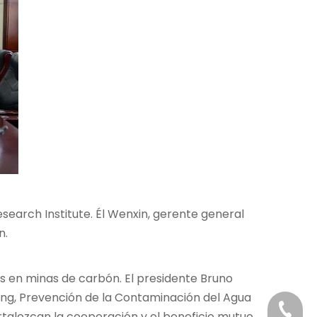
Research Institute. Él Wenxin, gerente general
n.
os en minas de carbón. El presidente Bruno
lling, Prevención de la Contaminación del Agua
+86-29
ortalezcan la cooperación y el beneficio mutuo