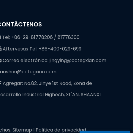
CONTÁCTENOS
Tel: +86-29-81778206 / 81778300

Aftervesas Tel: +86-400-029-699

Correo electrónico:
jingying@cctegxian.com

iaoshou@cctegxian.com
Agregar: No.82, Jinye 1st Road, Zona de

esarrollo Industrial Highech, XI 'AN, SHAANXI
echos.
Sitemap
I
Política de privacidad