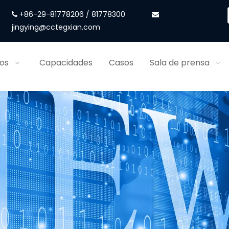
+86-29-81778206 / 81778300


jingying@cctegxian.com
ios
Capacidades
Casos
Sala de prensa