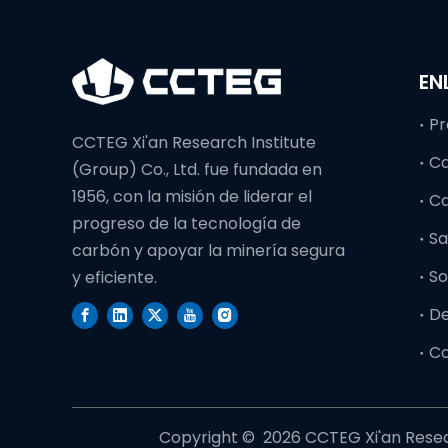
EN
Pr
CCTEG Xi'an Research Institute
C
(Group) Co., Ltd. fue fundada en
1956, con la misión de liderar el
C
progreso de la tecnología de
Sa
carbón y apoyar la minería segura
So
y eficiente.
D
C
Copyright © ️
2026
CCTEG Xi'an Resear