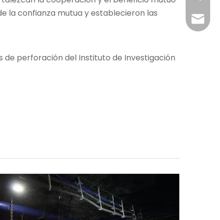
e la confianza mutua y establecieron las
+86-29
jingyi
xiaosh
s de perforación del Instituto de Investigación