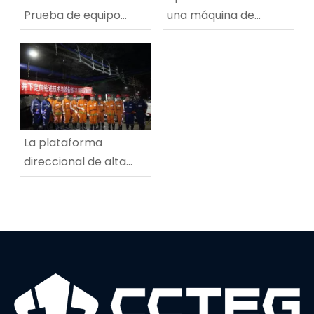
Prueba de equipo
una máquina de
técnico de
reparación de rutas
perforación espiral de
de ruta de carbón
alta velocidad
multifuncional en la
mina de carbón de
Tingnan
La plataforma
direccional de alta
potencia establece
un nuevo récord
mundial en
profundidad de
perforación