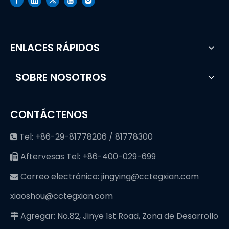
ENLACES RÁPIDOS
SOBRE NOSOTROS
CONTÁCTENOS
Tel: +86-29-81778206 / 81778300

Aftervesas Tel: +86-400-029-699

Correo electrónico:
jingying@cctegxian.com

xiaoshou@cctegxian.com
Agregar: No.82, Jinye 1st Road, Zona de Desarrollo
