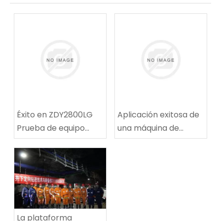
Éxito en ZDY2800LG
Aplicación exitosa de
Prueba de equipo
una máquina de
técnico de
reparación de rutas
perforación espiral de
de ruta de carbón
alta velocidad
multifuncional en la
mina de carbón de
Tingnan
La plataforma