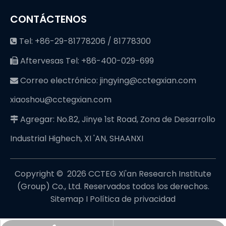
CONTÁCTENOS
Tel: +86-29-81778206 / 81778300

Aftervesas Tel: +86-400-029-699

Correo electrónico:
jingying@cctegxian.com

xiaoshou@cctegxian.com
Agregar: No.82, Jinye 1st Road, Zona de Desarrollo

Industrial Highech, XI 'AN, SHAANXI
Copyright © ️
2026
CCTEG Xi'an Research Institute
(Group) Co., Ltd. Reservados todos los derechos.
Sitemap
I
Política de privacidad