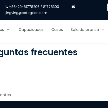
+86-29-81778206 / 81778300


jingying@cctegxian.com
ios
Capacidades
Casos
Sala de prensa
guntas frecuentes
uentes