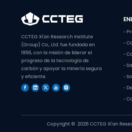
EN
Pr
CCTEG Xi'an Research Institute
C
(Group) Co., Ltd. fue fundada en
1956, con la misión de liderar el
C
progreso de la tecnología de
Sa
carbón y apoyar la minería segura
So
y eficiente.
D
C
Copyright © ️
2026
CCTEG Xi'an Resear