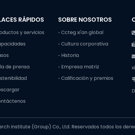
LACES RÁPIDOS
SOBRE NOSOTROS
oductos y servicios
Ccteg xi'an global
apacidades
Cultura corporativa
asos
Historia
la de prensa
Empresa matriz
x
stenibilidad
Calificación y premios
escargar
D
ontáctenos
ch Institute (Group) Co., Ltd. Reservados todos los der