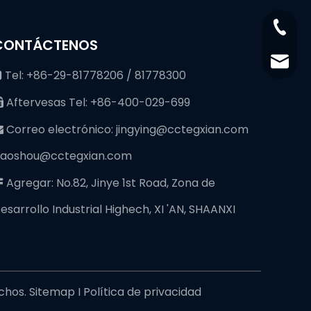
+86-29
CONTÁCTENOS
+86-29
jingyi
Tel: +86-29-81778206 / 81778300

xiaosh
Aftervesas Tel: +86-400-029-699

Correo electrónico:
jingying@cctegxian.com

iaoshou@cctegxian.com
Agregar: No.82, Jinye 1st Road, Zona de

esarrollo Industrial Highech, XI 'AN, SHAANXI
echos.
Sitemap
I
Política de privacidad