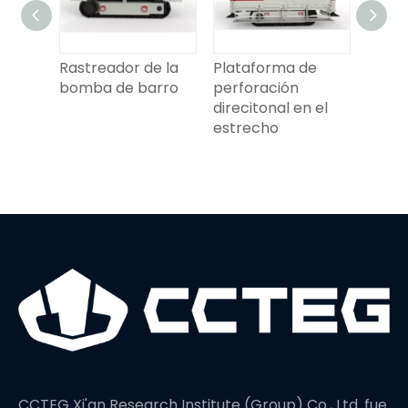
de
Rastreador de la
Plataforma de
Brote
bomba de barro
perforación
de fo
direcitonal en el
estrecho
CCTEG Xi'an Research Institute (Group) Co., Ltd. fue