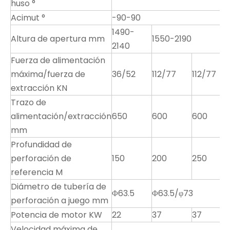
huso °
Acimut °
-90-90
1490-
Altura de apertura mm
1550-2190
2140
Fuerza de alimentación
máxima/fuerza de
36/52
112/77
112/77
extracción KN
Trazo de
alimentación/extracción
650
600
600
mm
Profundidad de
perforación de
150
200
250
referencia M
Diámetro de tubería de
Φ63.5
Φ63.5/φ73
perforación a juego mm
Potencia de motor KW
22
37
37
Velocidad máxima de