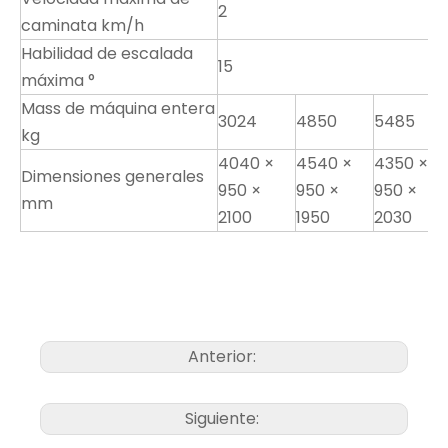
2
caminata km/h
Habilidad de escalada
15
máxima °
Mass de máquina entera
3024
4850
5485
kg
4040 ×
4540 ×
4350 ×
Dimensiones generales
950 ×
950 ×
950 ×
mm
2100
1950
2030
Anterior:
Siguiente: