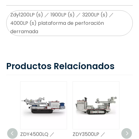
Zdy1200LP (s) ／ 1900LP (s) ／ 3200LP (s) ／
4000LP (s) plataforma de perforación
derramada
Productos Relacionados
500
ZDY4500LQ ／
ZDY3500LP ／
Zdy35