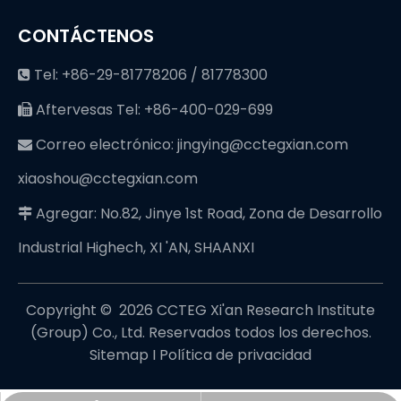
CONTÁCTENOS
Tel: +86-29-81778206 / 81778300

Aftervesas Tel: +86-400-029-699

Correo electrónico:
jingying@cctegxian.com

xiaoshou@cctegxian.com
Agregar: No.82, Jinye 1st Road, Zona de Desarrollo

Industrial Highech, XI 'AN, SHAANXI
Copyright © ️
2026
CCTEG Xi'an Research Institute
(Group) Co., Ltd. Reservados todos los derechos.
Sitemap
I
Política de privacidad